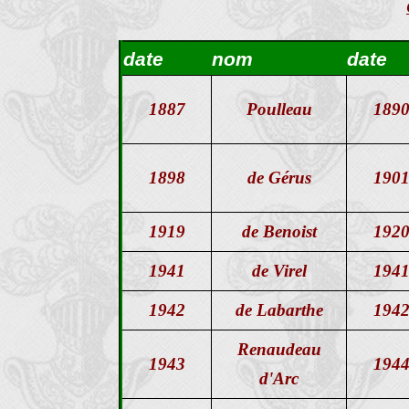
date
nom
date
1887
Poulleau
189
1898
de Gérus
190
1919
de Benoist
192
1941
de Virel
194
1942
de Labarthe
194
Renaudeau
1943
194
d'Arc