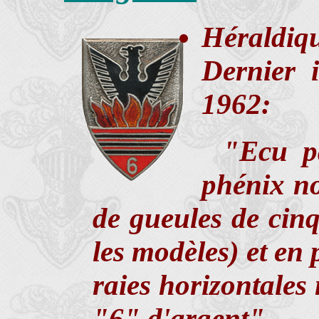
Héraldiq
Dernier 
1962:
"Ecu pa
phénix no
de gueules de cin
les modèles) et en 
raies horizontales
"6" d'argent".