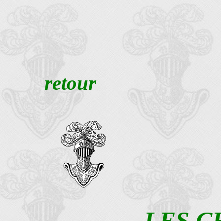
retour
LES C