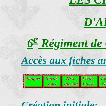
D'A
e
6
Régiment de 
Accès aux fiches a
Création initiale: