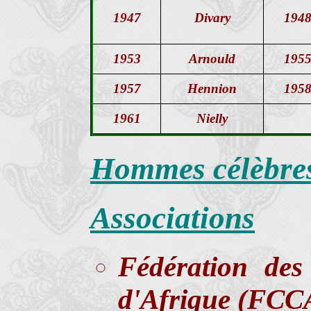
1947
Divary
194
1953
Arnould
195
1957
Hennion
195
1961
Nielly
Hommes célèbres
Associations
Fédération des
d'Afrique (FCCA