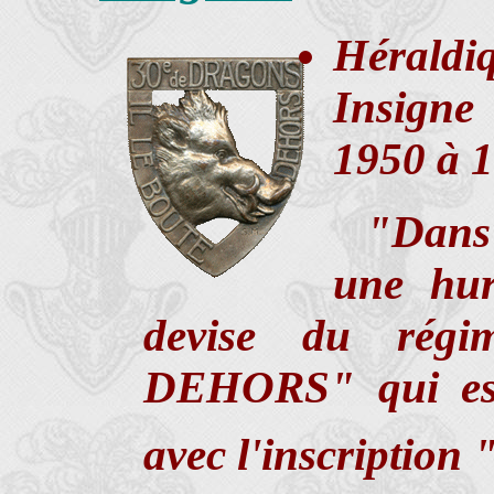
Héraldi
Insigne
1950 à 
"Dans 
une hur
devise du ré
DEHORS" qui est 
avec l'inscription 