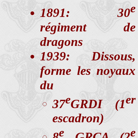
e
1891: 30
régiment de
dragons
1939: Dissous,
forme les noyaux
du
e
er
37
GRDI (1
escadron)
e
e
8
GRCA (2