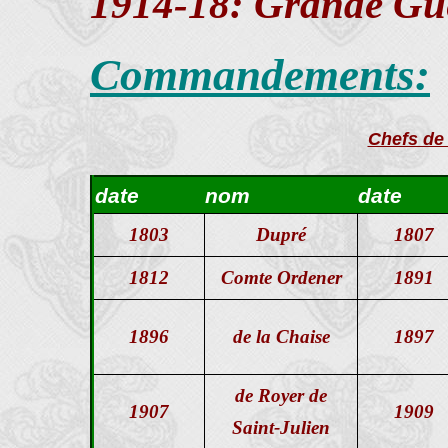
1914-18: Grande Guer
Commandements:
Chefs de 
date
nom
date
1803
Dupré
1807
1812
Comte Ordener
1891
1896
de la Chaise
1897
de Royer de
1907
1909
Saint-Julien