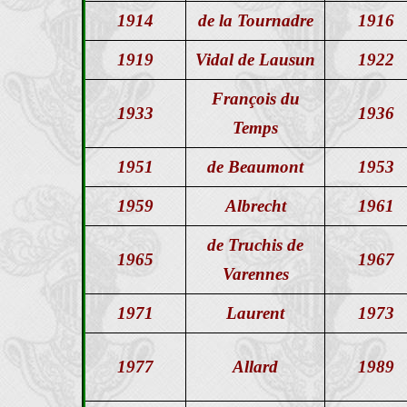
1914
de la Tournadre
1916
1919
Vidal de Lausun
1922
François du
1933
1936
Temps
1951
de Beaumont
1953
1959
Albrecht
1961
de Truchis de
1965
1967
Varennes
1971
Laurent
1973
1977
Allard
1989