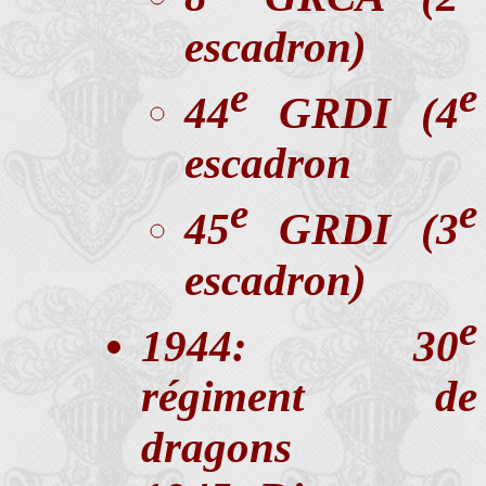
escadron)
e
e
44
GRDI (4
escadron
e
e
45
GRDI (3
escadron)
e
1944: 30
régiment de
dragons