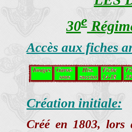
e
30
Régime
Accès aux fiches a
Création initiale:
Créé en 1803, lors 