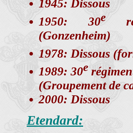
1945: Dissous
e
1950: 30
rég
(Gonzenheim)
1978: Dissous (for
e
1989: 30
régiment
(Groupement de c
2000: Dissous
Etendard: