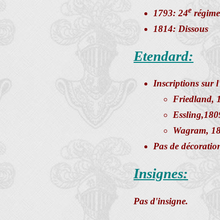
e
1793: 24
régimen
1814: Dissous
Etendard:
Inscriptions sur 
Friedland, 
Essling,180
Wagram, 1
Pas de décoratio
Insignes:
Pas d'insigne.