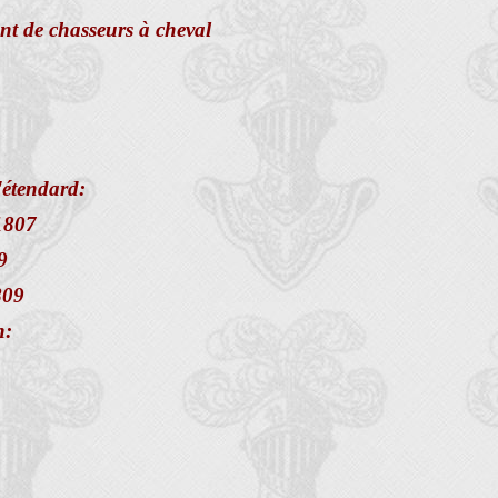
t de chasseurs à cheval
l'étendard:
1807
9
809
n: