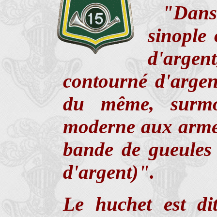
"Dan
sinople 
d'argen
contourné d'argen
du même, surmo
moderne aux armes
bande de gueules 
d'argent)".
Le huchet est di