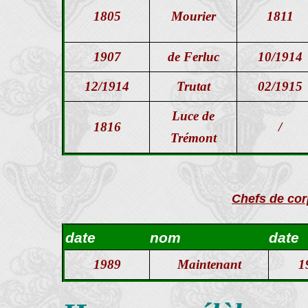
1805
Mourier
1811
1907
de Ferluc
10/1914
12/1914
Trutat
02/1915
Luce de
1816
/
Trémont
Chefs de cor
date
nom
date
1989
Maintenant
1