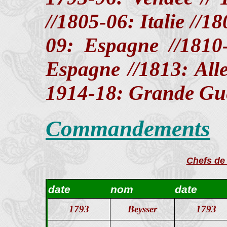
//1805-06: Italie //1
09: Espagne //1810-
Espagne //1813: All
1914-18: Grande Gu
Commandements
Chefs de 
date
nom
date
1793
Beysser
1793