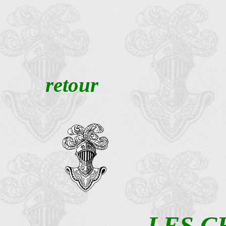
retour
LES C