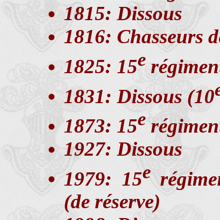
1815: Dissous
1816: Chasseurs de
e
1825: 15
régiment
1831: Dissous (10
e
1873: 15
régiment
1927: Dissous
e
1979: 15
régimen
(de réserve)