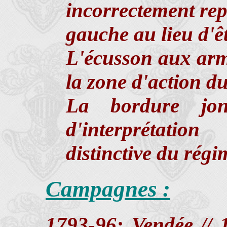
incorrectement repr
gauche au lieu d'êt
L'écusson aux arm
la zone d'action d
La bordure jon
d'interprétatio
distinctive du régi
Campagnes :
1793-96: Vendée // 