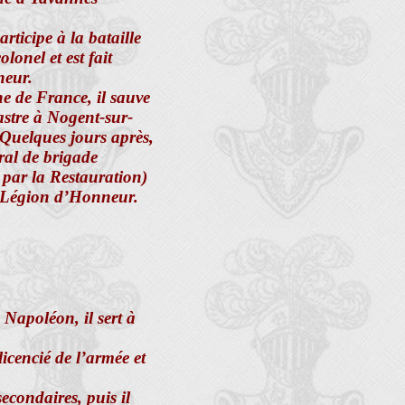
ticipe à la bataille
lonel et est fait
neur.
e de France, il sauve
stre à Nogent-sur-
Quelques jours après,
al de brigade
par la Restauration)
a Légion d’Honneur.
 Napoléon, il sert à
icencié de l’armée et
econdaires, puis il