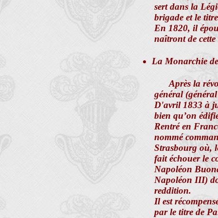
sert dans la Lég
brigade et le tit
En 1820, il épo
naîtront de cette
La Monarchie de j
Après la révo
général (général
D'avril 1833 à ju
bien qu’on édif
Rentré en France
nommé commanda
Strasbourg où, l
fait échouer le 
Napoléon Buona
Napoléon III) don
reddition.
Il est récompens
par le titre de P