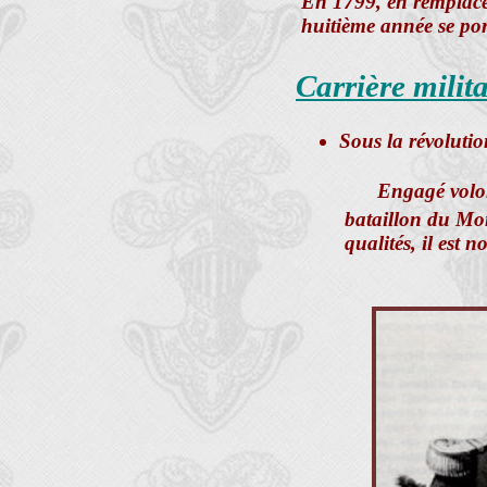
En 1799, en remplacem
huitième année se por
Carrière milita
Sous la révolutio
Engagé volon
bataillon du Mon
qualités, il est 