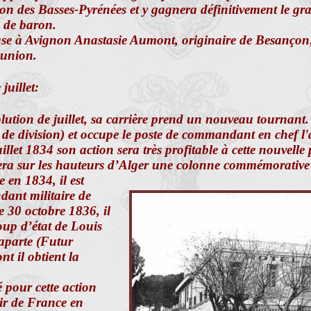
ion des Basses-Pyrénées et y gagnera définitivement le gr
re de baron.
use à Avignon Anastasie Aumont, originaire de Besançon
 union.
uillet:
lution de juillet, sa carrière prend un nouveau tournant. 
 de division) et occupe le poste de commandant en chef l
illet 1834 son action sera très profitable à cette nouvelle 
iera sur les hauteurs d’Alger une colonne commémorative
 en 1834, il est
nt militaire de
e 30 octobre 1836, il
coup d’état de Louis
parte (Futur
t il obtient la
é pour cette action
air de France en