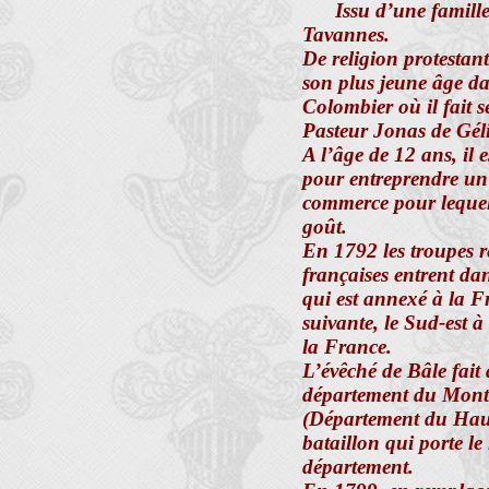
Issu d’une famill
Tavannes.
De religion protestante
son plus jeune âge d
Colombier où il fait 
Pasteur Jonas de Gél
A l’âge de 12 ans, il 
pour entreprendre un
commerce pour lequel
goût.
En 1792 les troupes r
françaises entrent da
qui est annexé à la F
suivante, le Sud-est à
la France.
L’évêché de Bâle fait 
département du Mont-
(Département du Haut
bataillon qui porte l
département.