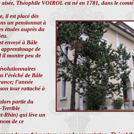
e aisée, Théophile VOIROL est né en 1781, dans le comté 
, il est placé dès
ans un pensionnat à
ses études auprès du
ieu.
est envoyé à Bâle
 apprentissage de
 il montre peu de
évolutionnaires
ns l’évêché de Bâle
rance; l’année
 son tour rattaché à
alors partie du
Terrible
-Rhin) qui lève un
e nom de ce