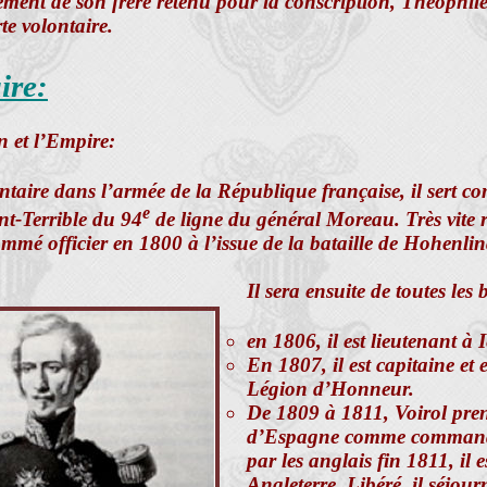
ent de son frère retenu pour la conscription, Théophile,
te volontaire.
ire:
n et l’Empire:
taire dans l’armée de la République française, il sert c
e
t-Terrible du 94
de ligne du général Moreau. Très vite
nommé officier en 1800 à l’issue de la bataille de Hohenli
Il sera ensuite de toutes les 
en 1806, il est lieutenant à 
En 1807, il est capitaine et e
Légion d’Honneur.
De 1809 à 1811, Voirol pren
d’Espagne comme commanda
par les anglais fin 1811, il 
Angleterre. Libéré, il séjou