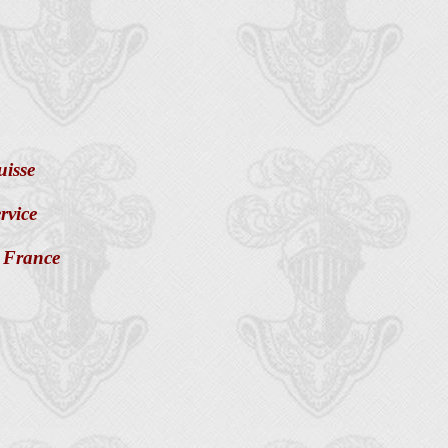
uisse
rvice
a France