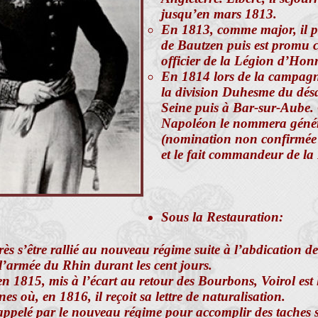
jusqu’en mars 1813.
En 1813, comme major, il par
de Bautzen puis est promu co
officier de la Légion d’Hon
En 1814 lors de la campagn
la division Duhesme du désa
Seine puis à Bar-sur-Aube. 
Napoléon le nommera génér
(nomination non confirmée 
et le fait commandeur de l
Sous la Restauration:
s s’être rallié au nouveau régime suite à l’abdication de
l’armée du Rhin durant les cent jours.
n 1815, mis à l’écart au retour des Bourbons, Voirol est l
nes où, en 1816, il reçoit sa lettre de naturalisation.
rappelé par le nouveau régime pour accomplir des taches s