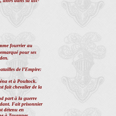
 alors dans sa dix-
omme fourrier au
 remarqué pour ses
nden.
batailles de l’Empire:
Iéna et à Poultock.
st fait chevalier de la
d part à la guerre
nt. Fait prisonnier
est détenu en
rne à Tavannes