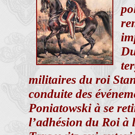
po
re
im
Du
te
militaires du roi Sta
conduite des événem
Poniatowski à se reti
l’adhésion du Roi à 