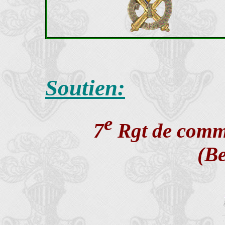
Soutien:
e
7
Rgt de comm
(B