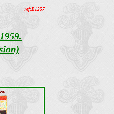
ref:B1257
959.
sion)
ssu