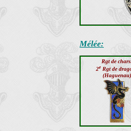
Mélée:
Rgt de chars
e
2
Rgt de drag
(Haguenau