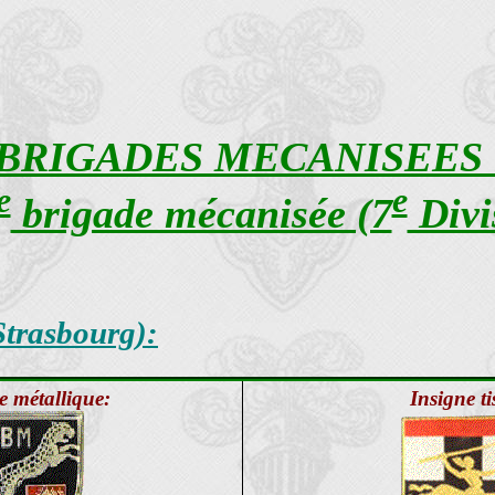
 BRIGADES MECANISEES 1
e
e
brigade mécanisée (7
Divi
Strasbourg):
e métallique:
Insigne ti