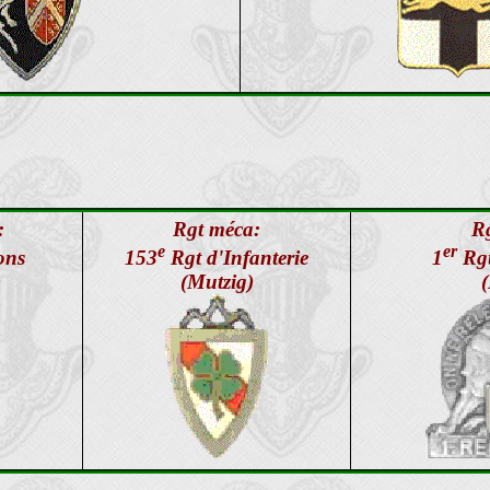
:
Rgt méca:
R
e
er
ons
153
Rgt d'Infanterie
1
Rgt
)
(Mutzig)
(