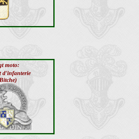
gt moto:
 d'infanterie
Bitche)