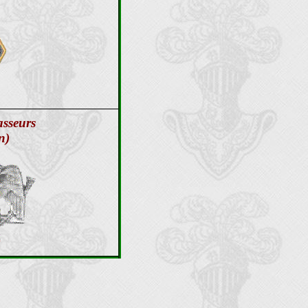
sseurs
n)