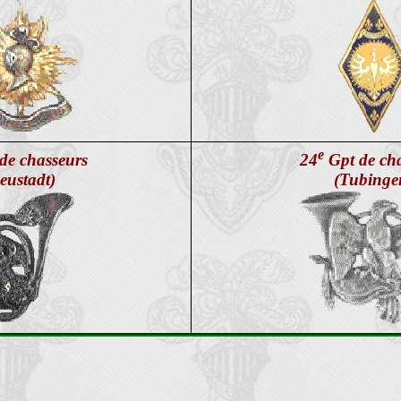
e
de chasseurs
24
Gpt de cha
eustadt)
(Tubinge