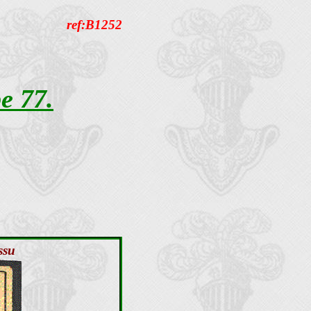
ref:B1252
 77.
ssu