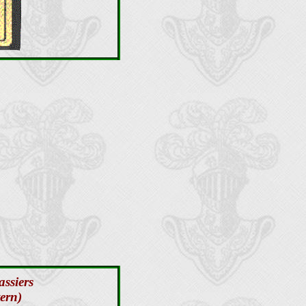
assiers
tern)