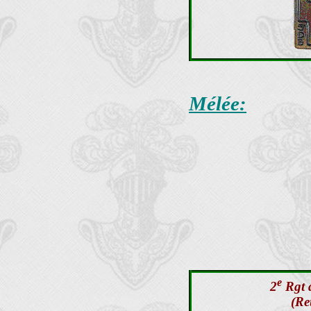
Mélée:
e
2
Rgt d
(Re