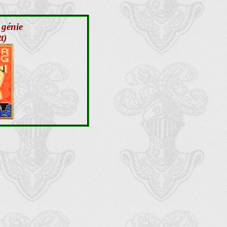
 génie
t)