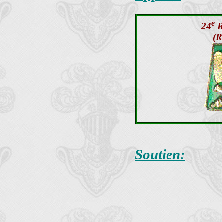
e
24
Rg
(R
Soutien: