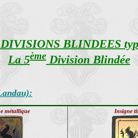
 DIVISIONS BLINDEES type
ème
La 5
Division Blindée
(Landau):
e métallique
Insigne ti