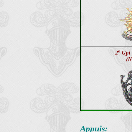
e
2
Gpt 
(N
Appuis: