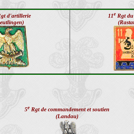
e
t d'artillerie
11
Rgt du
eutlingen)
(Rastat
e
5
Rgt de commandement et soutien
(Landau)