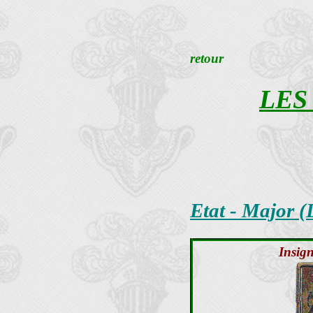
retour
LES
Etat - Major 
Insign