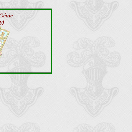
Génie
y)