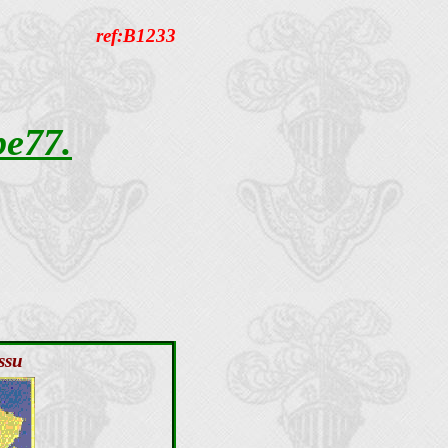
ref:B1233
e77.
issu