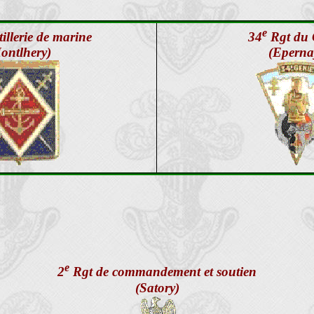
e
illerie de marine
34
Rgt du 
ontlhery)
(Eperna
e
2
Rgt de commandement et soutien
(Satory)