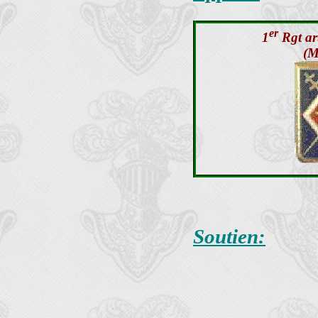
er
1
Rgt art
(M
Soutien: