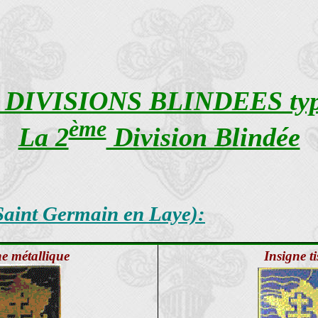
 DIVISIONS BLINDEES typ
ème
La 2
Division Blindée
Saint Germain en Laye):
ne métallique
Insigne t