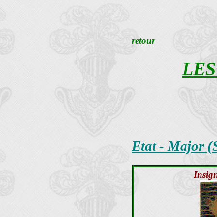
retour
LES
Etat - Major (
Insig