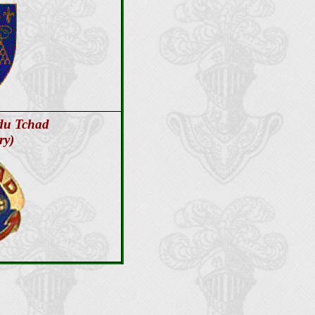
du Tchad
ry)