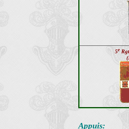
e
5
Rgt
(
Appuis: