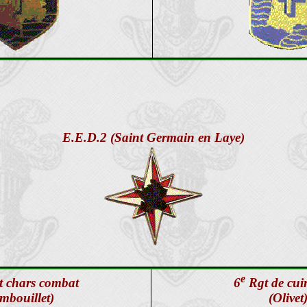
E.E.D.2 (Saint Germain en Laye)
e
 chars combat
6
Rgt de cuir
mbouillet)
(Olivet