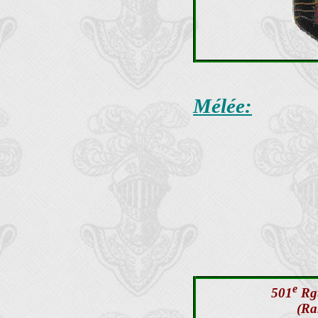
Mélée:
e
501
Rgt
(Ra