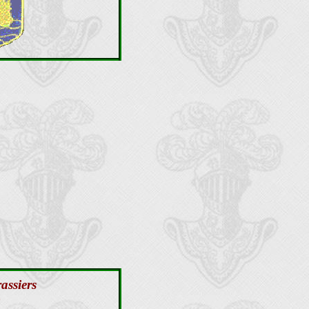
assiers
)